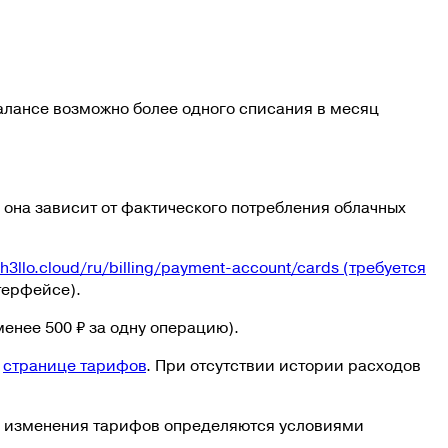
алансе возможно более одного списания в месяц
у она зависит от фактического потребления облачных
.h3llo.cloud/ru/billing/payment-account/cards
(требуется
терфейсе).
менее 500 ₽ за одну операцию
).
странице тарифов
. При отсутствии истории расходов
к изменения тарифов определяются условиями