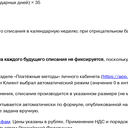
дарных дней) × 35
го списания в календарную неделю; при отрицательном б
ма каждого будущего списания не фиксируется
, поскольк
зделе «Платёжные методы» личного кабинета (
https://app
ли Клиент выбрал автоматический режим (значение 0 в ин
нения, списание производится в указанном размере (
не 
итывается автоматически по формуле, опубликованной на
е задана вручную.
ифам
.
Цены указаны в рублях. Применение НДС и порядо