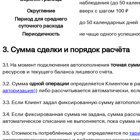
наблюдения (до 50 кален
Округление
вверх с шагом
100 ₽
Период для среднего
до 50 календарных дней
суточного расхода
Периодичность
не чаще одного успешно
3. Сумма сделки и порядок расчёта
3.1. На момент подключения автопополнения
точная сум
ресурсов и текущего баланса лицевого счёта.
3.2. Сумма
одной операции
определяется Клиентом в ра
авторизация)
) либо рассчитывается автоматически, ес
3.3. Если Клиент задал фиксированную сумму автопопол
3.4. Если фиксированная сумма не задана, сумма рассч
автоматическое списание не выполняется, пока сумма н
3.5. Стоимость потреблённых услуг определяется по
тар