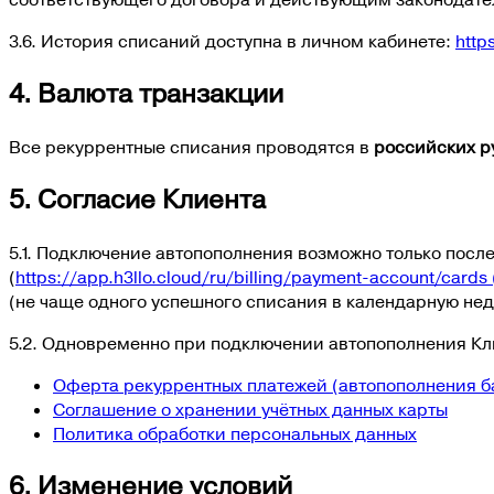
соответствующего договора и действующим законодат
3.6. История списаний доступна в личном кабинете:
http
4. Валюта транзакции
Все рекуррентные списания проводятся в
российских р
5. Согласие Клиента
5.1. Подключение автопополнения возможно только посл
(
https://app.h3llo.cloud/ru/billing/payment-account/cards
(
не чаще одного успешного списания в календарную нед
5.2. Одновременно при подключении автопополнения Кл
Оферта рекуррентных платежей (автопополнения б
Соглашение о хранении учётных данных карты
Политика обработки персональных данных
6. Изменение условий