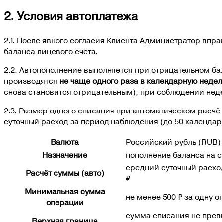
2. Условия автоплатежа
2.1. После явного согласия Клиента Администратор впр
баланса лицевого счёта.
2.2. Автопополнение выполняется при отрицательном ба
производятся
не чаще одного раза в календарную неде
снова становится отрицательным), при соблюдении нед
2.3. Размер одного списания при автоматическом расчё
суточный расход за период наблюдения (до 50 календар
Валюта
Российский рубль (
RUB
)
Назначение
пополнение баланса на 
средний суточный расход
Расчёт суммы (авто)
₽
Минимальная сумма
не менее 500 ₽ за одну 
операции
сумма списания не превы
Верхняя граница