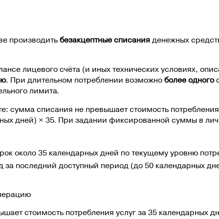
аве производить
безакцептные списания
денежных средств
лансе лицевого счёта (и иных технических условиях, опи
лю
. При длительном потреблении возможно
более одного
с
ельного лимита.
те:
сумма списания не превышает стоимость потребления 
ных дней) × 35
. При задании фиксированной суммы в ли
срок около 35 календарных дней по текущему уровню пот
 за последний доступный период (до 50 календарных дне
операцию
шает стоимость потребления услуг за 35 календарных дн