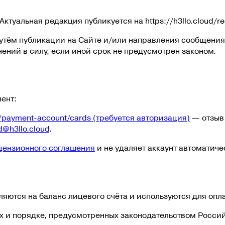
туальная редакция публикуется на https://h3llo.cloud/recu
утём публикации на Сайте и/или направления сообщения н
ений в силу, если иной срок не предусмотрен законом.
мент:
ng/payment-account/cards
(требуется авторизация)
— отзыв
d@h3llo.cloud
.
цензионного соглашения
и не удаляет аккаунт автоматиче
яются на баланс лицевого счёта и используются для оплат
аях и порядке, предусмотренных законодательством Росс