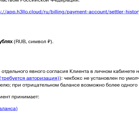
ельством Российской Федерации.
s://app.h3llo.cloud/ru/billing/payment-account/settler-histor
ублях
(
RUB
, символ
₽
).
е отдельного явного согласия Клиента в личном кабинете
(требуется авторизация)
): чекбокс не установлен по умо
елю; при отрицательном балансе возможно более одного
иент принимает:
аланса)