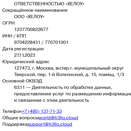
ОТВЕТСТВЕННОСТЬЮ «ХЕЛОУ»
Сокращённое наименование
ООО «ХЕЛОУ»
ОГРН
1237700822677
ИНН / КПП
9704228431
/
770701001
Дата регистрации
27.11.2023
Юридический адрес
127473, г. Москва, вн.тер.г. муниципальный округ
Тверской, пер. 1-й Волконский, д. 15, помещ. 1/3
Основной ОКВЭД
63.11
—
Деятельность по обработке данных,
предоставление услуг по размещению информаци
и связанная с этим деятельность
Телефон
+7 (495) 137-71-33
Общие вопросы
world@h3llo.cloud
Поддержка
support@h3llo.cloud