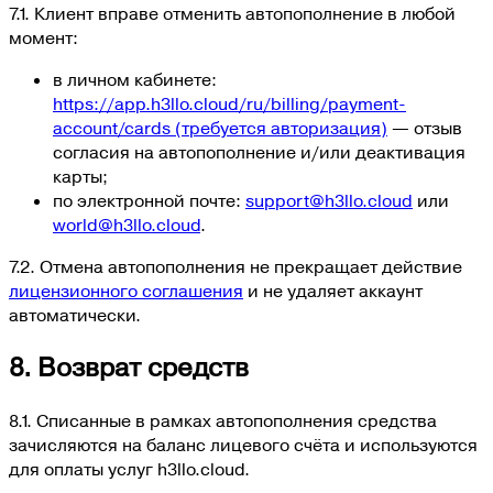
7.1. Клиент вправе отменить автопополнение в любой
момент:
в личном кабинете:
https://app.h3llo.cloud/ru/billing/payment-
account/cards
(требуется авторизация)
— отзыв
согласия на автопополнение и/или деактивация
карты;
по электронной почте:
support@h3llo.cloud
или
world@h3llo.cloud
.
7.2. Отмена автопополнения не прекращает действие
лицензионного соглашения
и не удаляет аккаунт
автоматически.
8. Возврат средств
8.1. Списанные в рамках автопополнения средства
зачисляются на баланс лицевого счёта и используются
для оплаты услуг h3llo.cloud.