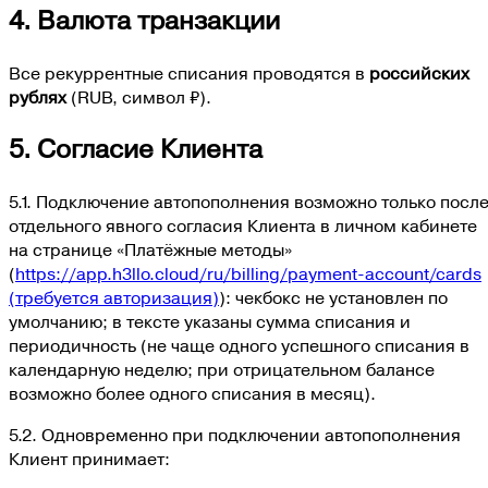
4. Валюта транзакции
Все рекуррентные списания проводятся в
российских
рублях
(
RUB
, символ
₽
).
5. Согласие Клиента
5.1. Подключение автопополнения возможно только посл
отдельного явного согласия Клиента в личном кабинете
на странице «Платёжные методы»
(
https://app.h3llo.cloud/ru/billing/payment-account/cards
(требуется авторизация)
): чекбокс не установлен по
умолчанию; в тексте указаны сумма списания и
периодичность (
не чаще одного успешного списания в
календарную неделю; при отрицательном балансе
возможно более одного списания в месяц
).
5.2. Одновременно при подключении автопополнения
Клиент принимает: