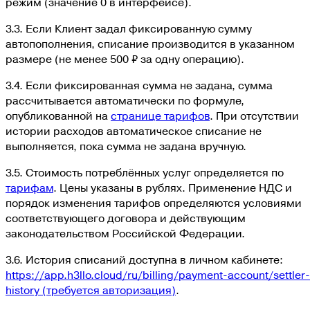
режим (значение 0 в интерфейсе).
3.3. Если Клиент задал фиксированную сумму
автопополнения, списание производится в указанном
размере (
не менее 500 ₽ за одну операцию
).
3.4. Если фиксированная сумма не задана, сумма
рассчитывается автоматически по формуле,
опубликованной на
странице тарифов
. При отсутствии
истории расходов автоматическое списание не
выполняется, пока сумма не задана вручную.
3.5. Стоимость потреблённых услуг определяется по
тарифам
.
Цены указаны в рублях. Применение НДС и
порядок изменения тарифов определяются условиями
соответствующего договора и действующим
законодательством Российской Федерации.
3.6. История списаний доступна в личном кабинете:
https://app.h3llo.cloud/ru/billing/payment-account/settler-
history
(требуется авторизация)
.