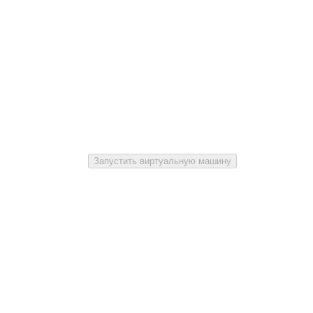
ранты для малого и среднего бизнеса и пилоты для кр
Запустить виртуальную машину